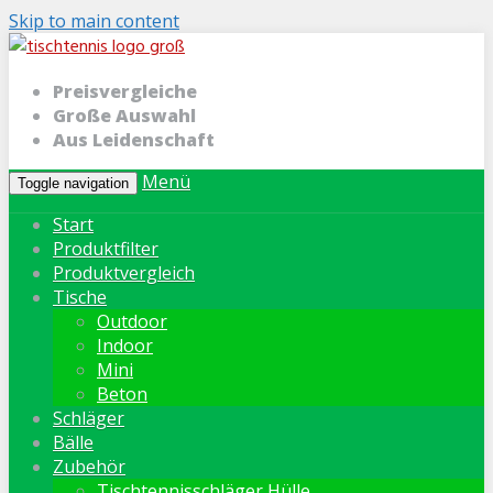
Skip to main content
Preisvergleiche
Große Auswahl
Aus Leidenschaft
Menü
Toggle navigation
Start
Produktfilter
Produktvergleich
Tische
Outdoor
Indoor
Mini
Beton
Schläger
Bälle
Zubehör
Tischtennisschläger Hülle