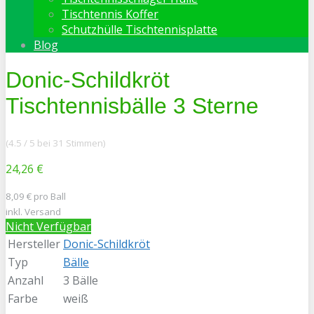
Tischtennis Koffer
Schutzhülle Tischtennisplatte
Blog
Donic-Schildkröt
Tischtennisbälle 3 Sterne
(4.5 / 5 bei 31 Stimmen)
24,26 €
8,09 € pro Ball
inkl. Versand
Nicht Verfügbar
Hersteller
Donic-Schildkröt
Typ
Bälle
Anzahl
3 Bälle
Farbe
weiß