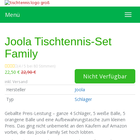
Skip
to
Menü
main
Toggl
content
navig
Joola Tischtennis-Set
Family
(4 / 5 bei 80 Stimmen)
22,50 €
22,90 €
Nicht Verfügbar
inkl. Versand
Hersteller
Joola
Typ
Schläger
Geballte Preis-Leistung – ganze 4 Schläger, 5 weiße Bälle, 5
orangene Bälle und eine Aufbewahrungstasche zum kleinen
Preis. Das ging nicht unbemerkt an den Käufern auf Amazon
vorbei, die das Joola Family Set hoch lobten.